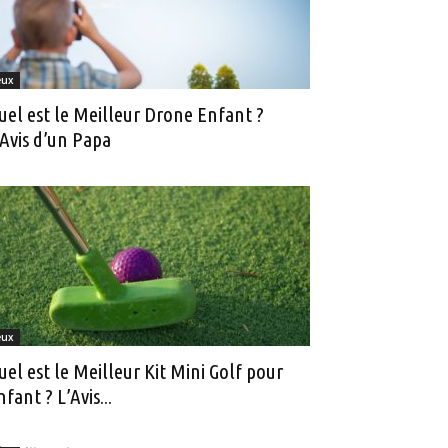
eux
uel est le Meilleur Drone Enfant ?
’Avis d’un Papa
eux
uel est le Meilleur Kit Mini Golf pour
fant ? L’Avis...