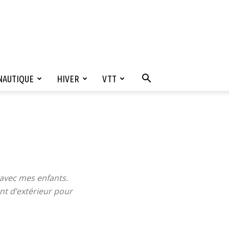
NAUTIQUE
HIVER
VTT
 avec mes enfants.
nt d’extérieur pour