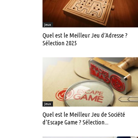
Jeux
Quel est le Meilleur Jeu d’Adresse ?
Sélection 2025
Jeux
Quel est le Meilleur Jeu de Société
d’Escape Game ? Sélection...