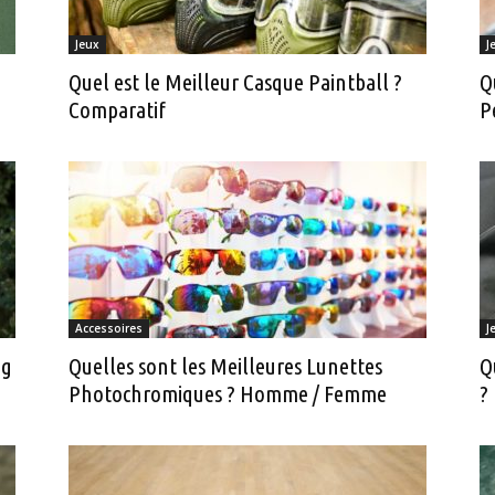
Jeux
J
Quel est le Meilleur Casque Paintball ?
Q
Comparatif
P
Accessoires
J
ng
Quelles sont les Meilleures Lunettes
Q
Photochromiques ? Homme / Femme
?