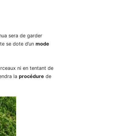
hua sera de garder
nte se dote d’un
mode
arceaux ni en tentant de
endra la
procédure
de