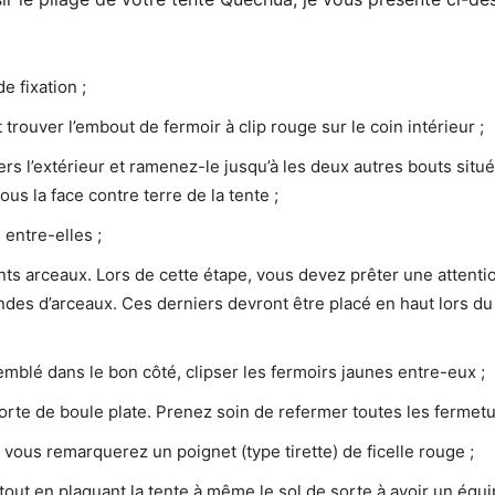
e fixation ;
 trouver l’embout de fermoir à clip rouge sur le coin intérieur ;
vers l’extérieur et ramenez-le jusqu’à les deux autres bouts situé
ous la face contre terre de la tente ;
 entre-elles ;
nts arceaux. Lors de cette étape, vous devez prêter une attentio
andes d’arceaux. Ces derniers devront être placé en haut lors 
emblé dans le bon côté, clipser les fermoirs jaunes entre-eux ;
orte de boule plate. Prenez soin de refermer toutes les fermetu
 vous remarquerez un poignet (type tirette) de ficelle rouge ;
 tout en plaquant la tente à même le sol de sorte à avoir un équi