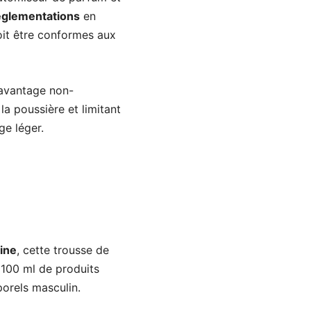
glementations
en
oit être conformes aux
 avantage non-
la poussière et limitant
ge léger.
bine
, cette trousse de
à 100 ml de produits
porels masculin.