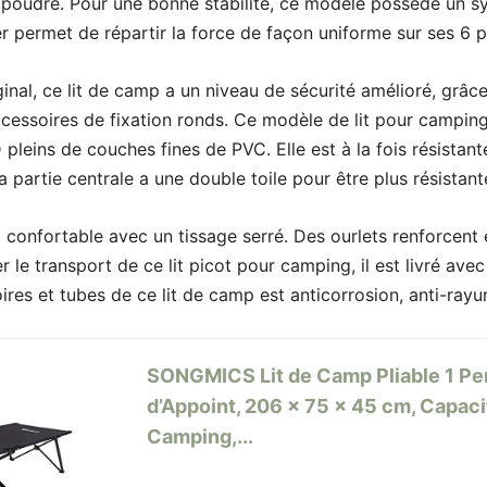
e poudre. Pour une bonne stabilité, ce modèle possède un s
r permet de répartir la force de façon uniforme sur ses 6 p
ginal, ce lit de camp a un niveau de sécurité amélioré, grâce
ccessoires de fixation ronds. Ce modèle de lit pour camping
leins de couches fines de PVC. Elle est à la fois résistante
sa partie centrale a une double toile pour être plus résistant
amp confortable avec un tissage serré. Des ourlets renforcent
ter le transport de ce lit picot pour camping, il est livré av
es et tubes de ce lit de camp est anticorrosion, anti-rayures
SONGMICS Lit de Camp Pliable 1 Per
d’Appoint, 206 x 75 x 45 cm, Capaci
Camping,...