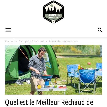
Campeur
Accueil
Camping / Bivouac
Alimentation camping
Amateur
Quel est le Meilleur Réchaud de