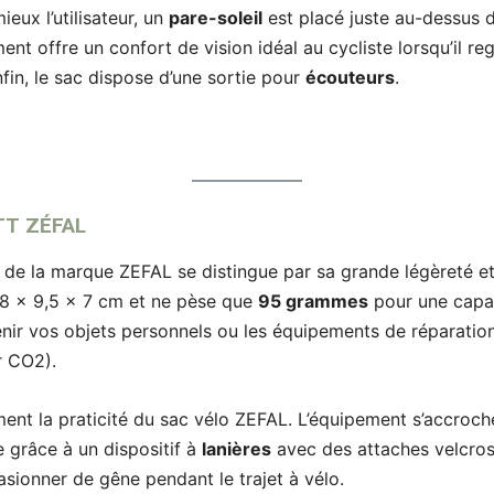
ux l’utilisateur, un
pare-soleil
est placé juste au-dessus
nt offre un confort de vision idéal au cycliste lorsqu’il r
nfin, le sac dispose d’une sortie pour
écouteurs
.
TT ZÉFAL
 de la marque ZEFAL se distingue par sa grande légèreté e
18 x 9,5 x 7 cm et ne pèse que
95 grammes
pour une capaci
enir vos objets personnels ou les équipements de réparation
r CO2).
ment la praticité du sac vélo ZEFAL. L’équipement s’accroch
e grâce à un dispositif à
lanières
avec des attaches velcros
sionner de gêne pendant le trajet à vélo.