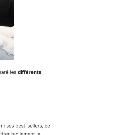
paré les
différents
i ses best-sellers, ce
irer facilement la