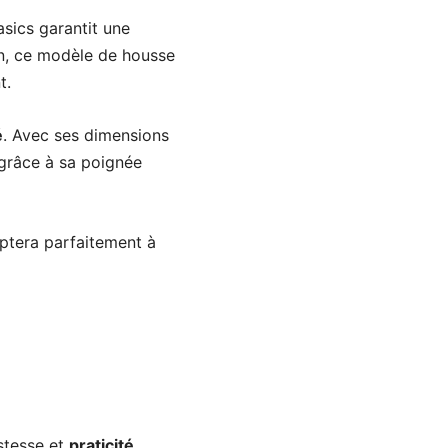
sics garantit une
n, ce modèle de housse
t.
é
. Avec ses dimensions
grâce à sa poignée
aptera parfaitement à
stesse et
praticité
.