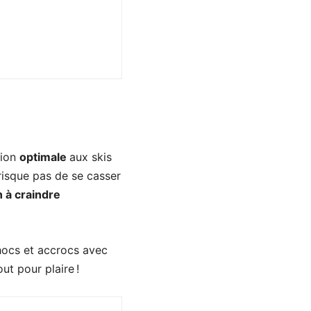
tion
optimale
aux skis
risque pas de se casser
n à craindre
chocs et accrocs avec
out pour plaire !