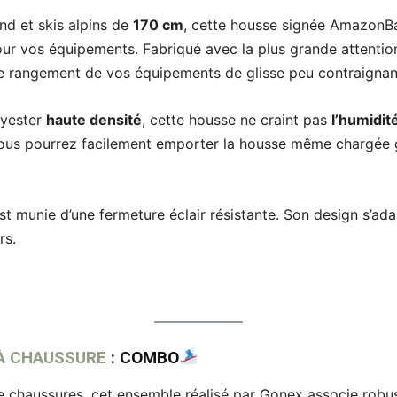
nd et skis alpins de
170 cm
, cette housse signée AmazonBa
ur vos équipements. Fabriqué avec la plus grande attentio
 le rangement de vos équipements de glisse peu contraignan
lyester
haute densité
, cette housse ne craint pas
l’humidit
vous pourrez facilement emporter la housse même chargée 
est munie d’une fermeture éclair résistante. Son design s’ad
urs.
 À CHAUSSURE
: COMBO
e chaussures, cet ensemble réalisé par Gonex associe robu