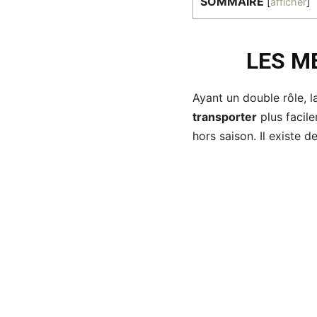
SOMMAIRE
[
afficher
]
LES M
Ayant un double rôle, l
transporter
plus facil
hors saison. Il existe d