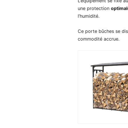
L’équipement se fixe au
une protection
optimal
l’humidité.
Ce porte bûches se dist
commodité accrue.