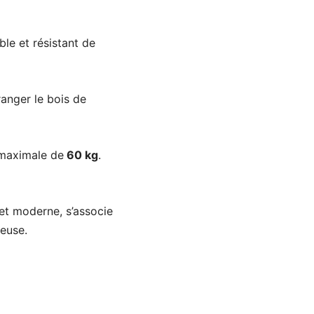
le et résistant de
ranger le bois de
 maximale de
60 kg
.
 et moderne, s’associe
reuse.