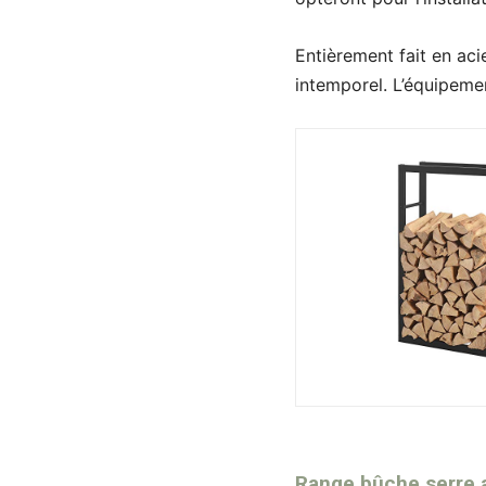
Entièrement fait en aci
intemporel. L’équipemen
Range bûche serre a