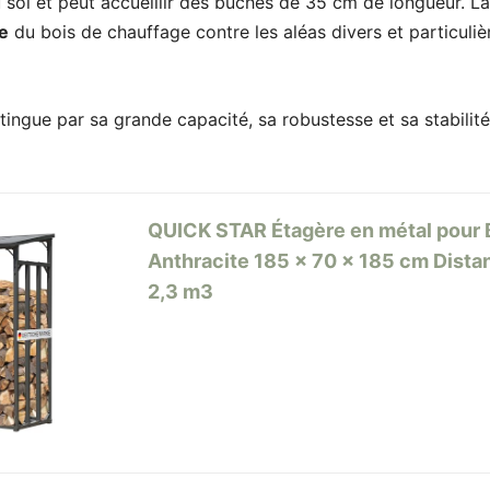
 sol et peut accueillir des bûches de 35 cm de longueur. La
e
du bois de chauffage contre les aléas divers et particuli
ingue par sa grande capacité, sa robustesse et sa stabilité.
QUICK STAR Étagère en métal pour 
Anthracite 185 x 70 x 185 cm Dista
2,3 m3