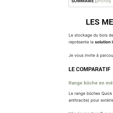
SOMMAIRE
[
afficher
]
LES M
Le stockage du bois de
représente la
solution 
Je vous invite à parco
LE COMPARATIF
Range bûche en mét
Le range bûches Quick 
anthracite) pour extéri