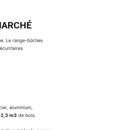
MARCHÉ
ue. Le range-bûches
écuritaires.
ier, aluminium,
r
2,3 m3
de bois.