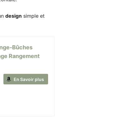
 un
design
simple et
ange-Bûches
fage Rangement
En Savoir plus