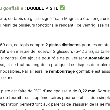
u gonflable
: DOUBLE PISTE
ticité, ce tapis de glisse signé Team Magnus a été conçu uni
 ! Muni de plusieurs fonctions le rendant , ce ventriglisse g
160 cm, ce tapis compte
2 pistes distinctes
pour les amate
d’être en mesure de recevoir 2 glisseurs (5-12 ans), sa taill
al central. Cet ajout a pour rôle de pulvériser
automatiqu
sse, et ce tout au long de la pratique. Les risques de rouler
possibles. Par ailleurs, le
rembourrage
gonflable est auss
isseurs.
 piste est faite de PVC d’une épaisseur de
0,22 mm
. Robust
e de fournitures supplémentaires pour une utilisation simple
réparation permettront aux parents de s’assurer de la
perf