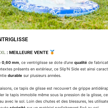
NTRIGLISSE
XXL
: MEILLEURE VENTE
e
0,60 mm
, ce ventriglisse se dote d’une
qualité
de fabricat
textes présents en extérieur, ce Slip’N Side est ainsi caract
ntie
durable
sur plusieurs années.
 saisons, ce tapis de glisse est recouvert de grippe antidér
der le tapis immobile même sous la pression de la glisse, c
u avec le sol. Loin des chutes et des blessures, les utilisat
 toute
sérénité
sur un matériel parfaitement fixé au sol.