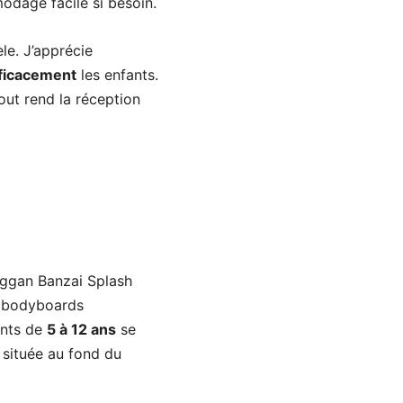
modage facile si besoin.
le. J’apprécie
ficacement
les enfants.
out rend la réception
oggan Banzai Splash
t bodyboards
ants de
5 à 12 ans
se
h située au fond du