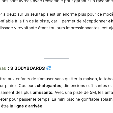
ctions sont livrées avec l’ensemble pour garantir un raccom
er à deux sur un seul tapis est un énorme plus pour ce modè
flable à la fin de la piste, car il permet de réceptionner
ef
issade virevoltante étant toujours impressionnantes, cet aj
’eau
: 3 BODYBOARDS
re aux enfants de s’amuser sans quitter la maison, le tob
ur plaire ! Couleurs
chatoyantes
, dimensions suffisantes e
issement des plus
amusants
. Avec une piste de 5M, les enf
y jeter pour passer le temps. La mini piscine gonflable splas
 être la
ligne d’arrivée
.