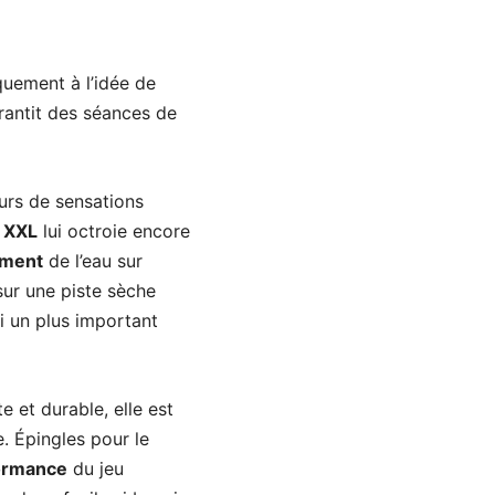
quement à l’idée de
arantit des séances de
urs de sensations
e
XXL
lui octroie encore
ement
de l’eau sur
 sur une piste sèche
i un plus important
e et durable, elle est
. Épingles pour le
ormance
du jeu